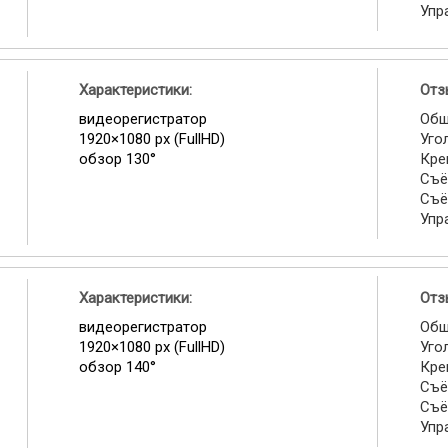
Упр
Характеристики:
Отз
видеорегистратор
Общ
1920×1080 px (FullHD)
Уго
обзор 130°
Кре
Съё
Съё
Упр
Характеристики:
Отз
видеорегистратор
Общ
1920×1080 px (FullHD)
Уго
обзор 140°
Кре
Съё
Съё
Упр