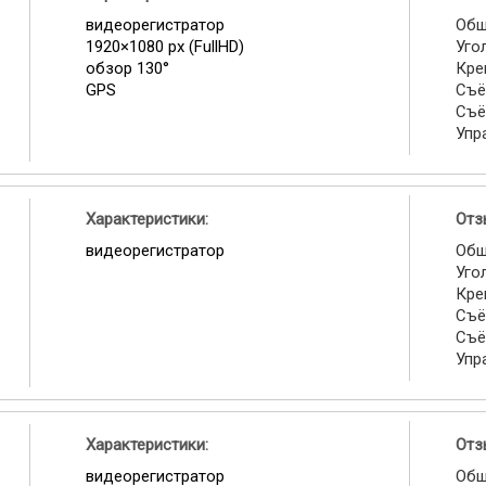
видеорегистратор
Общ
1920×1080 px (FullHD)
Уго
обзор 130°
Кре
GPS
Съё
Съё
Упр
Характеристики:
Отз
видеорегистратор
Общ
Уго
Кре
Съё
Съё
Упр
Характеристики:
Отз
видеорегистратор
Общ