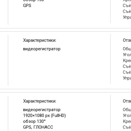
GPS
Съё
Съё
Упр
Характеристики:
Отз
видеорегистратор
Общ
Уго
Кре
Съё
Съё
Упр
Характеристики:
Отз
видеорегистратор
Общ
1920×1080 px (FullHD)
Уго
обзор 130°
Кре
GPS, ГЛОНАСС
Съё