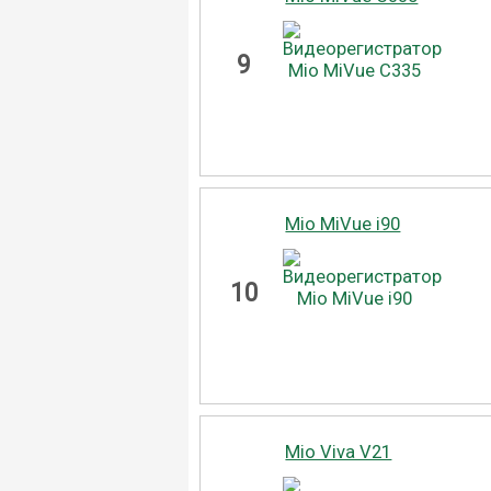
9
Mio MiVue i90
10
Mio Viva V21