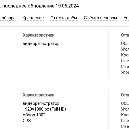
9, последнее обновление 19.06.2024.
л обзора
Крепление
Съёмка днём
Съёмка вечером
Уп
Характеристики:
Отз
видеорегистратор
Общ
Уго
Кре
Съё
Съё
Упр
Характеристики:
Отз
видеорегистратор
Общ
1920×1080 px (Full HD)
Уго
обзор 130°
Кре
GPS
Съё
Съё