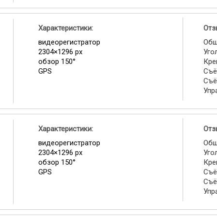
Характеристики:
Отз
видеорегистратор
Общ
2304×1296 px
Уго
обзор 150°
Кре
GPS
Съё
Съё
Упр
Характеристики:
Отз
видеорегистратор
Общ
2304×1296 px
Уго
обзор 150°
Кре
GPS
Съё
Съё
Упр