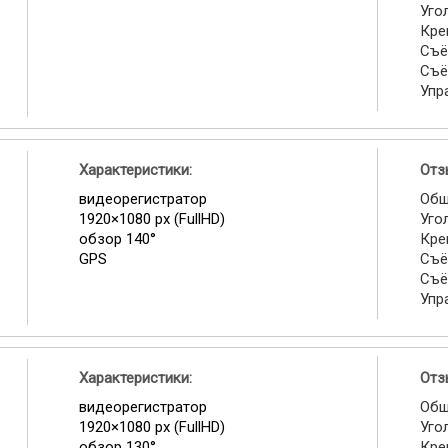
Уго
Кре
Съё
Съё
Упр
Характеристики:
Отз
видеорегистратор
Общ
1920×1080 px (FullHD)
Уго
обзор 140°
Кре
GPS
Съё
Съё
Упр
Характеристики:
Отз
видеорегистратор
Общ
1920×1080 px (FullHD)
Уго
обзор 130°
Кре