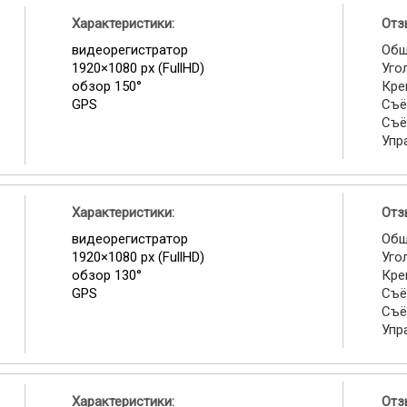
Характеристики:
Отз
видеорегистратор
Общ
1920×1080 px (FullHD)
Уго
обзор 150°
Кре
GPS
Съё
Съё
Упр
Характеристики:
Отз
видеорегистратор
Общ
1920×1080 px (FullHD)
Уго
обзор 130°
Кре
GPS
Съё
Съё
Упр
Характеристики:
Отз