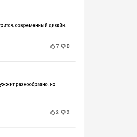
рится, современный дизайн.
7
0
Жужжит разнообразно, но
2
2