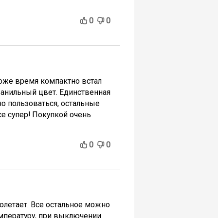
0
0
тоже время компактно встал
ванильный цвет. Единственная
но пользоваться, остальные
се супер! Покупкой очень
0
0
долетает. Все остальное можно
емпературу, при выключении