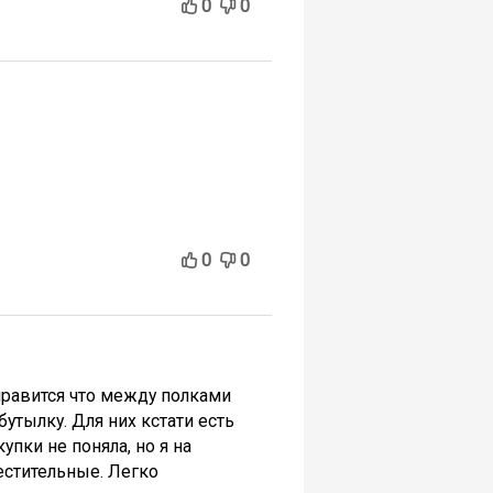
0
0
0
0
нравится что между полками
утылку. Для них кстати есть
пки не поняла, но я на
естительные. Легко