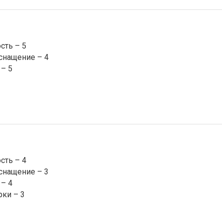
сть – 5
снащение – 4
– 5
сть – 4
снащение – 3
– 4
рки – 3