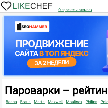
О проекте и отзывах
Пароварки – рейтин
Beaba
Braun
Marta
Maxwell
Moulinex
Philips
Pola