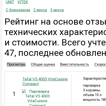
UNIT
VITEK
С блендером
2 яруса
3 яруса
Рейтинг на основе отзы
технических характери
и стоимости. Всего учт
47, последнее обновлен
Просмотры
Общая оценка
Вместительность
Скорос
Характеристи
Tefal VS 4003 VitaCuisine
Compact
пароварка
3 корзины
1
объём 10 л
мощность 180