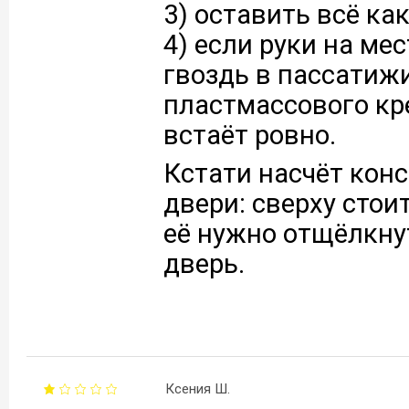
3) оставить всё как
4) если руки на мес
гвоздь в пассатиж
пластмассового кре
встаёт ровно.
Кстати насчёт кон
двери: сверху стои
её нужно отщёлкнут
дверь.
Ксения Ш.