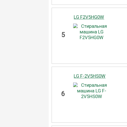
LG F2V5HG0W
5
LG F-2V5HS0W
6