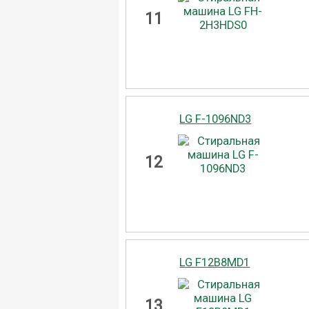
11
LG F-1096ND3
12
LG F12B8MD1
13