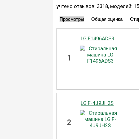
учтено отзывов: 3318, моделей: 1
Просмотры
Общая оценка
Сти
LG F1496ADS3
1
LG F-4J9JH2S
2