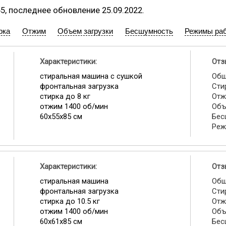
55, последнее обновление 25.09.2022.
рка
Отжим
Объем загрузки
Бесшумность
Режимы ра
Характеристики:
Отз
стиральная машина с сушкой
Общ
фронтальная загрузка
Сти
стирка до 8 кг
Отж
отжим 1400 об/мин
Объ
60х55х85 см
Бес
Реж
Характеристики:
Отз
стиральная машина
Общ
фронтальная загрузка
Сти
стирка до 10.5 кг
Отж
отжим 1400 об/мин
Объ
60x61x85 см
Бес