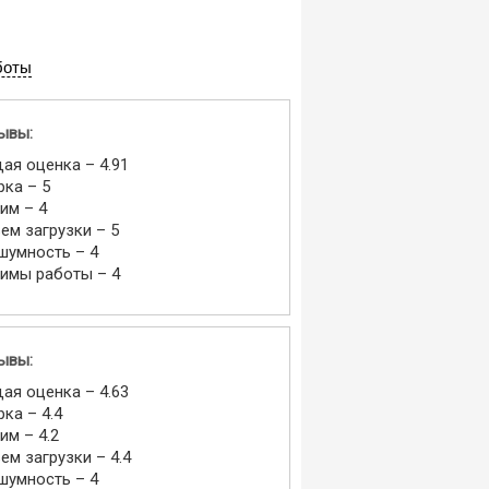
боты
ывы:
ая оценка – 4.91
рка – 5
им – 4
ем загрузки – 5
шумность – 4
имы работы – 4
ывы:
ая оценка – 4.63
рка – 4.4
им – 4.2
ем загрузки – 4.4
шумность – 4