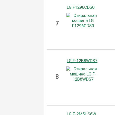
LG F1296CDS0
7
LG F-12B8WDS7
8
LG F-2M5HS6W