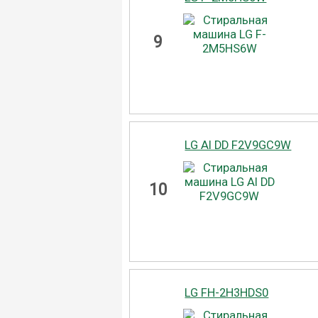
9
LG AI DD F2V9GC9W
10
LG FH-2H3HDS0