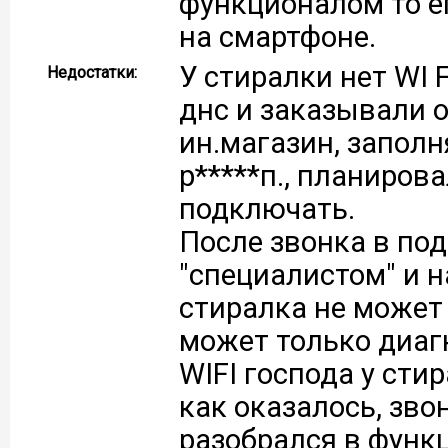
функционалом то е
на смартфоне.
У стиралки нет WI 
Недостатки:
днс и заказывали о
ин.магазин, заполн
р*****п., планиров
подключать.
После звонка в по
"специалистом" и н
стиралка не может
может только диагн
WIFI господа у сти
как оказалось, зв
разобрался в функц