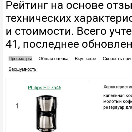
Рейтинг на основе отзы
технических характери
и стоимости. Всего учт
41, последнее обновлен
Просмотры
Общая оценка
Вкус кофе
Скорость при
Бесшумность
Характеристи
Philips HD 7546
капельная ко
молотый коф
1
резервуар для