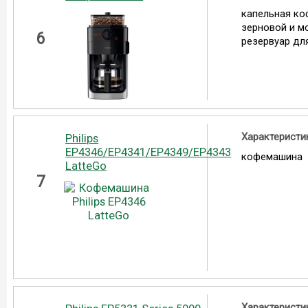
капельная ко
зерновой и м
6
резервуар для
Характеристи
Philips
EP4346/EP4341/EP4349/EP4343
кофемашина
LatteGo
7
Характеристи