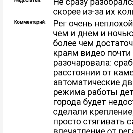
Не сразу разобралс
Недостатки:
скорее из-за их кол
Рег очень неплохой
Комментарий:
чем и днем и ночью
более чем достаточ
краям видео почти 
разочаровала: сра
расстоянии от кам
автоматические две
режима работы дете
города будет недос
сделали крепление,
просто стягивать с
впечатление от рег