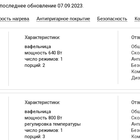
, последнее обновление 07.09.2023.
рость нагрева
Антипригарное покрытие
Безопасность
Ко
Характеристики:
Отз
вафельница
Общ
мощность 640 Вт
Ско
число режимов: 1
Ант
порций: 2
Без
Ком
Диз
Характеристики:
Отз
вафельница
Общ
мощность 800 Вт
Ско
регулировка температуры
Ант
число режимов: 1
Без
порций: 3
Ком