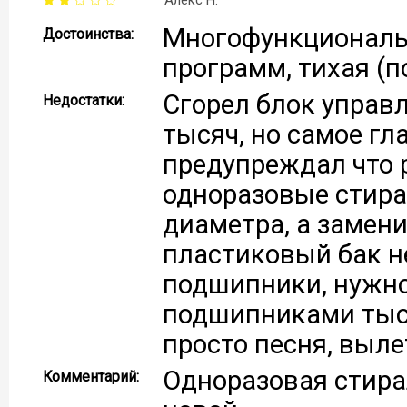
Алекс Н.
Многофункциональна
Достоинства:
программ, тихая (
Сгорел блок управл
Недостатки:
тысяч, но самое г
предупреждал что р
одноразовые стир
диаметра, а замени
пластиковый бак н
подшипники, нужно
подшипниками тыся
просто песня, выле
Одноразовая стирал
Комментарий: