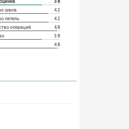
оценка
3.8
во швов
4.2
во петель
4.2
ство операций
4.8
во
3.8
4.8