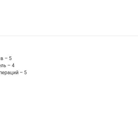
в – 5
ль – 4
пераций – 5