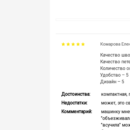
Комарова Еле
Качество шво
Качество пете
Количество о
Удобство – 5
Дизайн – 5
Достоинства:
компактная, 
Недостатки:
может, это с
Комментарий:
машинку мне 
"объезживала
"всучила" мож