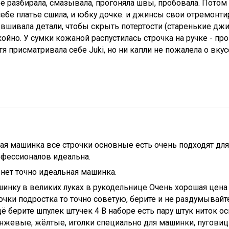
ё разбирала, смазывала, прогоняла швы, пробовала. Потом
 себе платье сшила, и юбку дочке. и джинсы свои отремонтир
 вшивала детали, чтобы скрыть потертости (старенькие джи
ойно. У сумки кожаной распустилась строчка на ручке - прош
тя присматривала себе Juki, но ни капли не пожалела о вку
ая машинка все строчки основные есть очень подходят для
офессионалов идеальна.
нет точно идеальная машинка.
инку в великих луках в рукодельнице Очень хорошая цена 
очки подростка то точно советую, берите и не раздумывайт
ё берите шпулек штучек 4 В наборе есть пару штук ниток о
нжевые, жёлтые, иголки специально для машинки, пуговицы