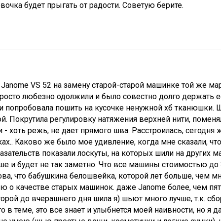
евочка будет прыгать от радости. Советую берите.
 Janome VS 52 на замену старой-старой машинке той же мар
просто любезно одолжили и было совестно долго держать ее 
и попробовала пошить на кусочке ненужной хб тканюшки. Шо
й. Покрутила регулировку натяжения верхней нити, поменя
 - хоть режь, не дает прямого шва. Расстроилась, сегодня ж
уках.. Каково же было мое удивление, когда мне сказали, ч
азательств показали лоскуты, на которых шили на других м
ше и будет не так заметно. Что все машины стоимостью до 
ва, что бабушкина белошвейка, которой лет больше, чем мн
ю о качестве старых машинок. даже Janome более, чем пят
оторой до вчерашнего дня шила я) шьют много лучше, т.к. сб
о в теме, это все знает и улыбнется моей наивности, но я д