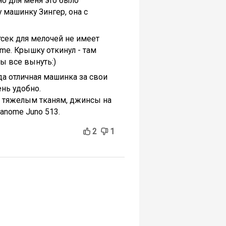
но для меня это было
 машинку Зингер, она с
тсек для мелочей не имеет
ome. Крышку откинул - там
бы все вынуть:)
да отличная машинка за свои
ень удобно.
к тяжелым тканям, джинсы на
anome Juno 513.
2
1