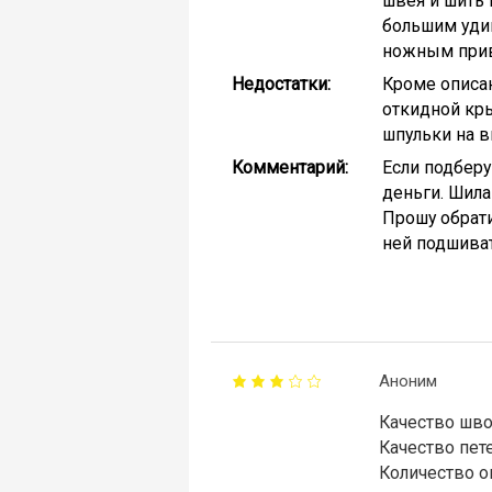
швея и шить 
большим удив
ножным прив
Недостатки:
Кроме описан
откидной кры
шпульки на ви
Комментарий:
Если подберу
деньги. Шила
Прошу обрати
ней подшиват
Аноним
Качество шво
Качество пете
Количество о