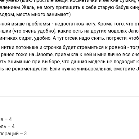
не умею (шью простые вещи, косметички и легкие сумки), 
лением. Жаль, не могу притащить к себе старую бабушкину
одом, места много занимает:)
ной выше проблемы - недостатков нету. Кроме того, что о
шки (что очень удобно), какие есть на других моделях Jan
нтиках сидят, удобно. А тут отсек надо снять, потрясти, что
 нитки потоньше и строчка будет стремиться к ровной - тог
 ранее тоже на Janome, привыкла к ней и мне лично все оч
ть внимание при выборе, что данная модель не подходит 
ь не рекомендуется. Если нужна универсальная, смотрите J
в – 4
ль – 4
пераций – 3