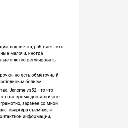
ии, подсветка, работает тихо.
зные мелочи, иногда
ные и легко регулировать.
трочки, но есть обмёточный
 постельным бельём.
а. Janome vs52 - то что
 что во время доставки что-
 грамотно, заранее со мной
ала. квартира съёмная, я
контактной информации,