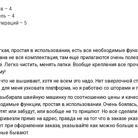
в – 4
ль – 4
пераций – 5
кая, простая в использовании, есть все необходимые функц
зана не вся комплектация, там ещё прилагаются очень поле
 Легко чистить, менять лапки. Вообще крепления все проч
му!
 что не вышивает, хотя не всем это надо. Нет оверлочной с
о для меня узковата платформа, но я работаю со шторами и
выбирала швейную машинку по соотношению цены и качеств
одимые функции, простая в использовании. Очень боялась,
тят или забудут, или вообще не то пришлют. Но всё сделали
ривезли прямо на адрес, правда не на тот что в заказе указ
ет при оформлении заказа, указывайте как можно больше 
зные бывают.