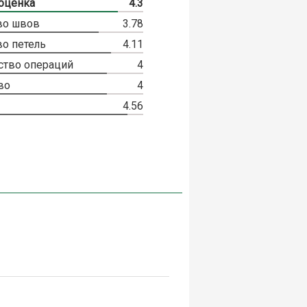
оценка
4.3
во швов
3.78
во петель
4.11
ство операций
4
во
4
4.56