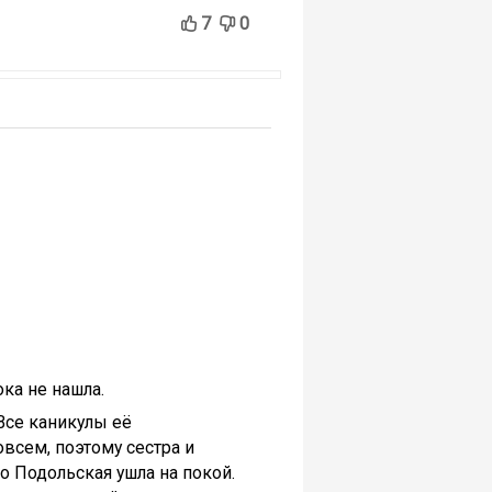
7
0
ка не нашла.
Все каникулы её
овсем, поэтому сестра и
то Подольская ушла на покой.