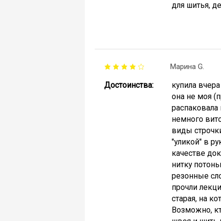
для шитья, д
Марина G.
Достоинства:
купила вчера
она не моя (
распаковала 
немного вито
виды строчки
"уликой" в р
качестве док
нитку потонь
резонные сло
прочли лекци
старая, на к
Возможно, кт