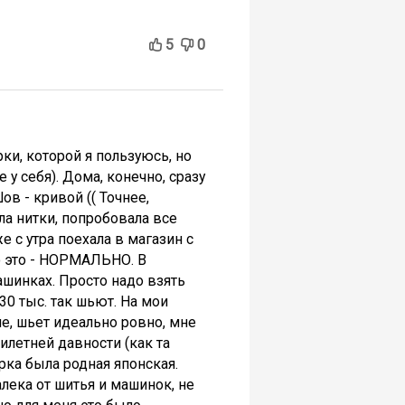
5
0
ки, которой я пользуюсь, но
у себя). Дома, конечно, сразу
в - кривой (( Точнее,
ла нитки, попробовала все
е с утра поехала в магазин с
то это - НОРМАЛЬНО. В
ашинках. Просто надо взять
30 тыс. так шьют. На мои
е, шьет идеально ровно, мне
илетней давности (как та
орка была родная японская.
алека от шитья и машинок, не