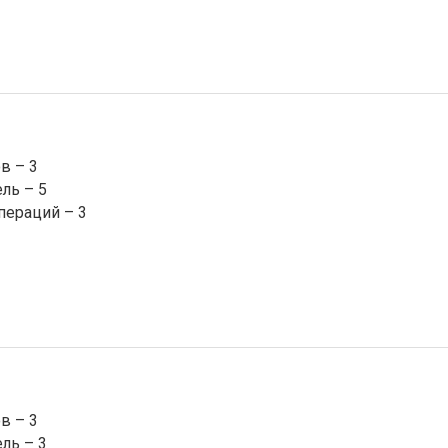
в – 3
ль – 5
пераций – 3
в – 3
ль – 3