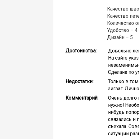
Качество шво
Качество пете
Количество о
Удобство – 4
Дизайн – 5
Достоинства:
Довольно лёг
На сайте ука
незаменимые.
Сделана по у
Недостатки:
Только в том
зигзаг. Личн
Комментарий:
Очень долго 
нужно! Необх
нибудь попор
связались и п
съехала. Сов
ситуации ра