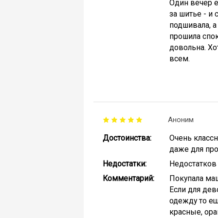
Один вечер е
за шитье - и
подшивала, а
прошила спок
довольна. Хо
всем.
Аноним
Достоинства:
Очень классн
даже для пр
Недостатки:
Недостатков 
Комментарий:
Покупала маш
Если для дев
одежду то ещ
красные, ора