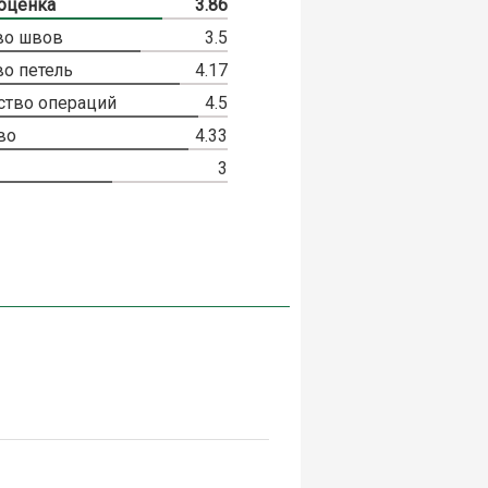
оценка
3.86
во швов
3.5
во петель
4.17
ство операций
4.5
во
4.33
3