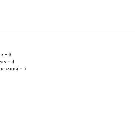
в – 3
ль – 4
пераций – 5