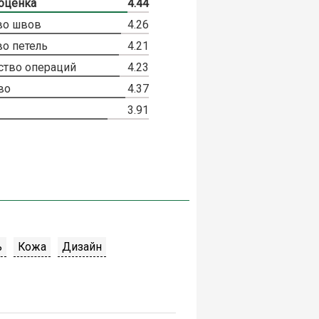
оценка
4.44
во швов
4.26
во петель
4.21
ство операций
4.23
во
4.37
3.91
ь
Кожа
Дизайн