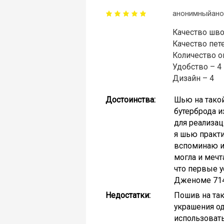
анонимныйано
Качество шво
Качество пете
Количество о
Удобство – 4
Дизайн – 4
Достоинства:
Шью на такой
бутерброда и
для реализац
я шью практи
вспоминаю и 
могла и мечт
что первые 
Дженоме 714
Недостатки:
Пошив на так
украшения о
использовать