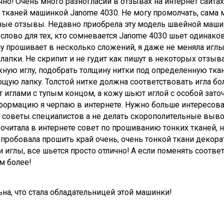
чно! Очень много разногласий в отзывах на интернет сайта
 тканей машинкой Janome 4030. Не могу промолчать, сама 
чные отзывы. Недавно приобрела эту модель швейной маши
 слово для тех, кто сомневается Janome 4030 шьет одинако
у прошивает в несколько сложений, я даже не меняла иглы
лапки. Не скрипит и не гудит как пишут в некоторых отзыв
ную иглу, подобрать толщину нитки под определенную тка
щую лапку. Толстой нитке должна соответствовать игла б
 иглами с тупым концом, а кожу шьют иглой с особой зат
формацию я черпаю в интернете. Нужно больше интересов
ь советы специалистов а не делать скорополительные выв
очитала в интернете совет по прошиванию тонких тканей, 
опробовала прошить край очень, очень тонкой ткани декора
и иглы, все шьется просто отлично! А если поменять соотве
м более!
на, что стала обладательницей этой машинки!