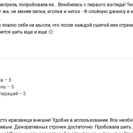
мотрела, попробовала ее... Влюбилась с первого взгляда! Те
ут же, не меняя лапки, иголки и ниток - 8-слойную джинсу и
.
о ловлю себя на мысли, что после каждой сшитой или отр
ется шить еще и еще 🙂
в – 5
ль – 5
пераций – 5
то красавица внешне! Удобна в использовании. Все необх
ивые. Декоративных строчек достаточно. Пробовала шить 