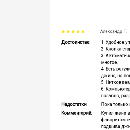
Александр Г.
Достоинства:
1. Удобное у
2. Кнопка ст
3. Автоматич
многое.
4. Есть регу
джинс, но по
5. Нитковдев
6. Компьютер
полагаю, раз
Недостатки:
Пока только 
Комментарий:
Купил жене в
фаворитом сч
подшива джин