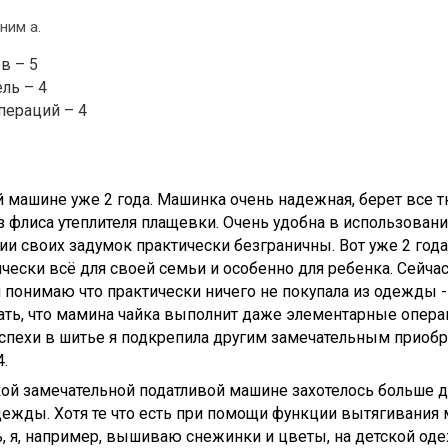
ним а.
в – 5
ль – 4
пераций – 4
 машине уже 2 года. Машинка очень надежная, берет все т
з флиса утеплителя плащевки. Очень удобна в использован
ии своих задумок практически безграничны. Вот уже 2 год
чески всё для своей семьи и особенно для ребенка. Сейчас
понимаю что практически ничего не покупала из одежды - вс
ать, что мамина чайка выполнит даже элементарные опера
успехи в шитье я подкрепила другим замечательным прио
.
ой замечательной податливой машине захотелось больше д
дежды. Хотя те что есть при помощи функции вытягивания
, я, например, вышиваю снежинки и цветы, на детской од