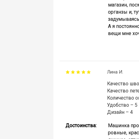
магазин, пос
органзы и, т
задумываясь
А я постоянн
вещи мне хоч
Лина И.
Качество шво
Качество пете
Количество о
Удобство – 5
Дизайн – 4
Достоинства:
Машинка прос
ровные, крас