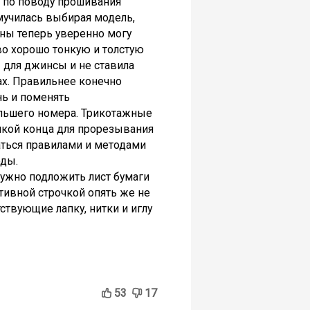
х по поводу прошивания
мучилась выбирая модель,
ны теперь уверенно могу
во хорошо тонкую и толстую
 для джинсы и не ставила
ах. Правильнее конечно
нь и поменять
ольшего номера. Трикотажные
очкой конца для прорезывания
аться правилами и методами
оды.
нужно подложить лист бумаги
тивной строчкой опять же не
тствующие лапку, нитки и иглу
53
17