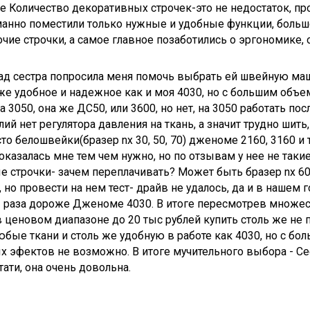
 Количество декоративных строчек-это не недостаток, пр
анно поместили только нужные и удобные функции, большо
чие строчки, а самое главное позаботились о эргономике,
ад сестра попросила меня помочь выбрать ей швейную маш
 же удобное и надежное как и моя 4030, но с большим объ
а 3050, она же ДС50, или 3600, но нет, на 3050 работать по
лий нет регулятора давления на ткань, а значит трудно шить
о белошвейки(бразер nx 30, 50, 70) дженоме 2160, 3160 и 
оказалась мне тем чем нужно, но по отзывам у нее не таки
 строчки- зачем переплачивать? Может быть бразер nx 60
 но провести на нем тест- драйв не удалось, да и в нашем г
2 раза дороже Дженоме 4030. В итоге пересмотрев множес
в ценовом диапазоне до 20 тыс рублей купить столь же не
бые ткани и столь же удобную в работе как 4030, но с бо
х эфектов не возможно. В итоге мучительного выбора - 
 Кстати, она очень довольна.