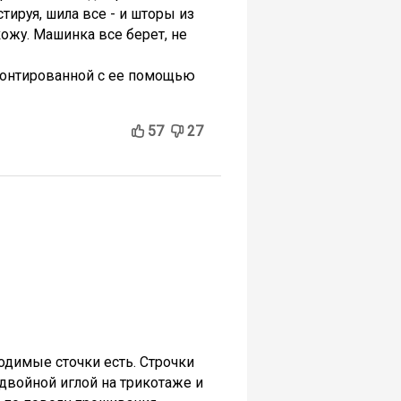
стируя, шила все - и шторы из
 кожу. Машинка все берет, не
емонтированной с ее помощью
57
27
одимые сточки есть. Строчки
двойной иглой на трикотаже и