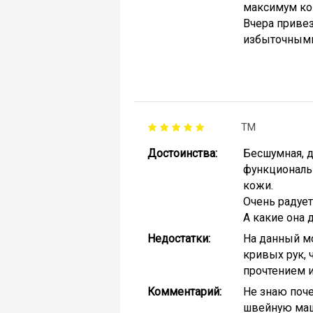
максимум ком
Вчера привез
избыточными 
ТМ
Достоинства:
Бесшумная, д
функциональн
кожи.
Очень радует
А какие она д
Недостатки:
На данный мо
кривых рук, 
прочтением и
Комментарий:
Не знаю поче
швейную маши