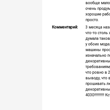
вообще малое
очень продум
хорошие рабо
просто.
Комментарий:
3 месяца наз
что-то столь
думала таков
у обоих моде
машины прост
изначально п
декоративные
требованиям,
что ровно в 
выводу, что 
прошивать лю
декоративны
4030!!!!!!!!!!