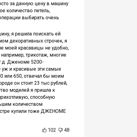
осто за данную цену в машину
е количество петель,
 операции выбирать очень
ину, я решила поискать ей
емом декоративных строчек, я
сле моей красавицы не удобно,
, например, трикотаж, многие
т.д. Дженоме 5200-
е уж и красивые эти самые
0 или 650, отвечал бы моим
ороде он стоит 23 тыс рублей,
тво моделей я пришла к
 прихотливую, способную
льшим количеством
Сестре купили тоже ДЖЕНОМЕ
102
48