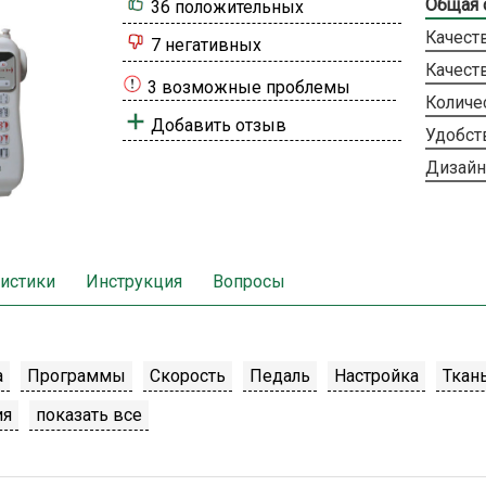
Общая 
36 положительных
Качест
7 негативных
Качест
3 возможные проблемы
Количе
Добавить отзыв
Удобст
Дизайн
истики
Инструкция
Вопросы
а
Программы
Скорость
Педаль
Настройка
Ткан
ия
показать все