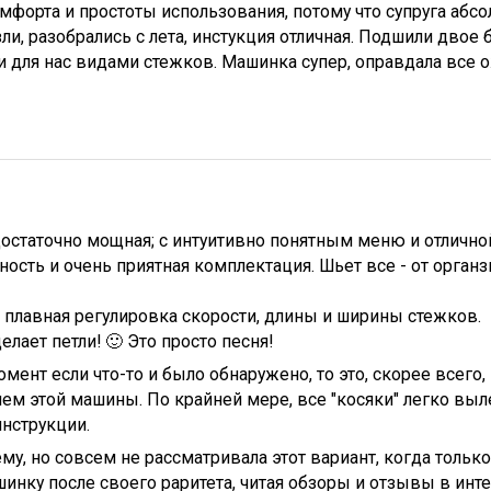
форта и простоты использования, потому что супруга абс
ли, разобрались с лета, инстукция отличная. Подшили двое 
для нас видами стежков. Машинка супер, оправдала все 
остаточно мощная; с интуитивно понятным меню и отличной
ость и очень приятная комплектация. Шьет все - от орга
 плавная регулировка скорости, длины и ширины стежков.
елает петли! 🙂 Это просто песня!
мент если что-то и было обнаружено, то это, скорее всег
чем этой машины. По крайней мере, все "косяки" легко в
нструкции.
му, но совсем не рассматривала этот вариант, когда толь
нку после своего раритета, читая обзоры и отзывы в инте