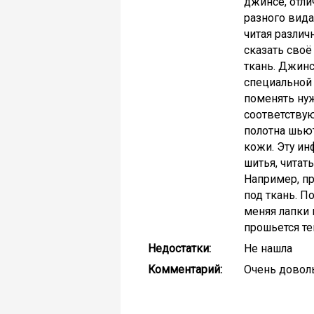
джинсе, отли
разного вида
читая разли
сказать своё
ткань. Джинс
специальной 
поменять нуж
соответствую
полотна шьют
кожи. Эту ин
шитья, читат
Например, пр
под ткань. П
меняя лапки 
прошьется те
Недостатки:
Не нашла
Комментарий:
Очень доволь