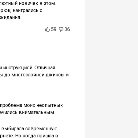
олютный новичек в этом.
брюк, наигрались с
ожидания.
59
36
 инструкцией. Отличная
нзы до многослойной джинсы и
о, проблема моих неопытных
ылечились внимательным
ко выбирала современную
рнете. Но когда пришла в