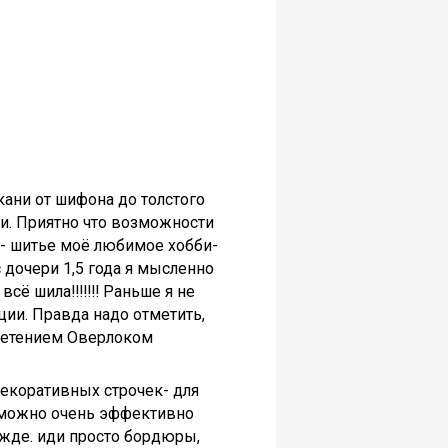
кани от шифона до толстого
ии. Приятно что возможности
а- шитье моё любимое хобби-
 дочери 1,5 года я мысленно
ё шила!!!!!!! Раньше я не
ции. Правда надо отметить,
бретением Оверлоком
екоративных строчек- для
 можно очень эффективно
ежде. иди просто бордюры,