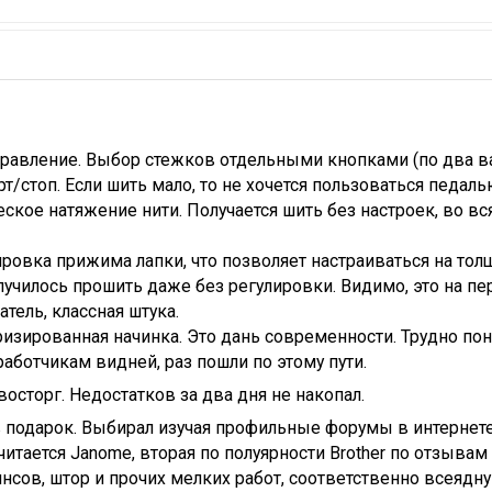
правление. Выбор стежков отдельными кнопками (по два вар
арт/стоп. Если шить мало, то не хочется пользоваться педаль
еское натяжение нити. Получается шить без настроек, во в
лировка прижима лапки, что позволяет настраиваться на тол
лучилось прошить даже без регулировки. Видимо, это на пе
атель, классная штука.
изированная начинка. Это дань современности. Трудно поня
работчикам видней, раз пошли по этому пути.
восторг. Недостатков за два дня не накопал.
 подарок. Выбирал изучая профильные форумы в интернете
итается Janome, вторая по полуярности Brother по отзывам
сов, штор и прочих мелких работ, соответственно всеядну