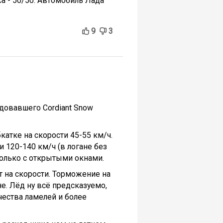
са - 50/50. Автомобиль Лада
9
3
ндовавшего Cordiant Snow
катке на скорости 45-55 км/ч.
и 120-140 км/ч (в логане без
только с открытыми окнами.
т на скорости. Торможение на
не. Лёд ну всё предсказуемо,
чества ламелей и более