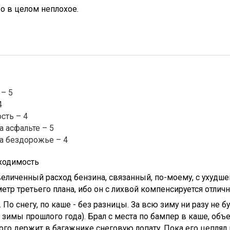
о в целом неплохое.
– 5
4
сть – 4
а асфальте – 5
а бездорожье – 4
ходимость
еличенный расход бензина, связанный, по-моему, с ухудше
метр третьего плана, ибо он с лихвой компенсируется отли
. По снегу, по каше - без разницы. За всю зиму ни разу не б
зимы прошлого года). Брал с места по бампер в каше, объ
ого держит в багажнике снеговую лопату. Пока его цеплял 