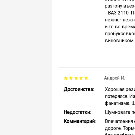
разгону въех
- ВАЗ 2110. 
нежно- нежно
и то во врем
пробуксовкой
виновником 
Андрей И.
Достоинства:
Хорошая рези
потерялся. И
фанатизма. Ш
Недостатки:
Шумновата пе
Комментарий:
Впечатления 
дороге. Торм