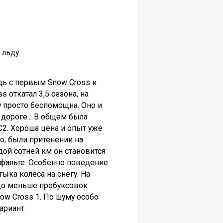
 льду.
дь с первым Snow Cross и
 откатал 3,5 сезона, на
ду просто беспомощна. Оно и
 дороге... В общем была
C2. Хороша цена и опыт уже
то, были притенении на
ждой сотней км он становится
асфальте. Особенно поведение
тыка колеса на снегу. На
здо меньше пробуксовок
ow Cross 1. По шуму особо
ариант.