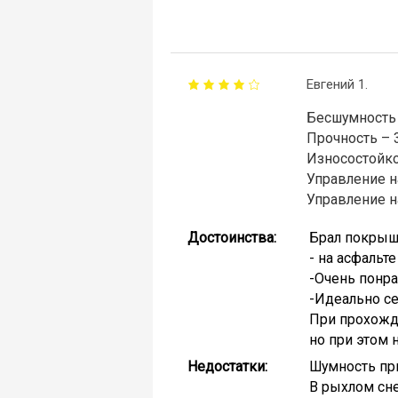
Евгений 1.
Бесшумность 
Прочность – 
Износостойко
Управление н
Управление н
Достоинства:
Брал покрышк
- на асфальт
-Очень понра
-Идеально се
При прохожде
но при этом н
Недостатки:
Шумность при
В рыхлом сне