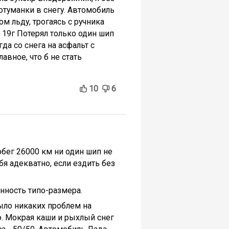
вотуманки в снегу. Автомобиль
ом льду, трогаясь с ручника
- 19г Потерял только один шип
да со снега на асфальт с
авное, что б не стать
10
6
робег 26000 км ни один шип не
я адекватно, если ездить без
нность типо-размера.
было никаких проблем на
о. Мокрая каши и рыхлый снег