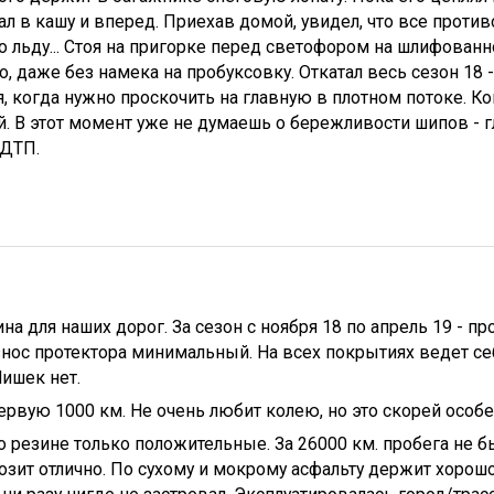
ал в кашу и вперед. Приехав домой, увидел, что все проти
По льду... Стоя на пригорке перед светофором на шлифованн
, даже без намека на пробуксовку. Откатал весь сезон 18 
я, когда нужно проскочить на главную в плотном потоке. Ког
. В этот момент уже не думаешь о бережливости шипов - гл
ДТП.
на для наших дорог. За сезон с ноября 18 по апрель 19 - п
знос протектора минимальный. На всех покрытиях ведет себ
ишек нет.
рвую 1000 км. Не очень любит колею, но это скорей особе
о резине только положительные. За 26000 км. пробега не 
озит отлично. По сухому и мокрому асфальту держит хорош