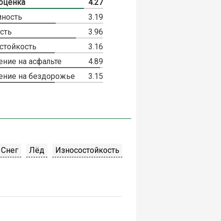
оценка
4.27
ность
3.19
сть
3.96
стойкость
3.16
ение на асфальте
4.89
ение на бездорожье
3.15
Снег
Лёд
Износостойкость