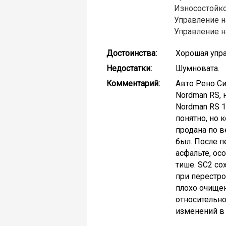
Износостойко
Управление н
Управление н
Достоинства:
Хорошая упра
Недостатки:
Шумновата.
Комментарий:
Авто Рено Си
Nordman RS, 
Nordman RS 1
понятно, но 
продана по в
был. После п
асфальте, осо
тише. SC2 со
при перестро
плохо очищен
относительно
изменений в 