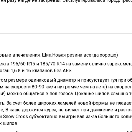
 ни разу нигде не застревал. Эксплуатировалась город/трас
рвые впечатления. Шип.Новая резина всегда хорошо)
екта 195/60 R15 и 185/70 R14 на замену отлично зарекоме
оган 1,6 8 и 16 клапанов без ABS.
этом размере одинаковый диаметр и присутствует гул при об
м на скорости 80-90 км/ч ну громче чем на лете) на скорост
!) можно общаться в пол голоса. Цоканье шипов слышно 
ь: За счёт более широких ламелей новой формы не плавае
ое, В каше держится курса, не виляет при движение и разго
й Snow Cross субъективно выигрывал из-за большего коли
 шипов.