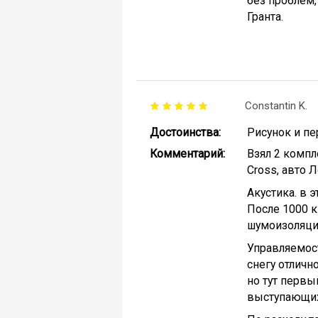
без проблем,
Гранта.
Constantin K.
Достоинства:
Рисунок и пе
Комментарий:
Взял 2 компл
Cross, авто Л
Акустика. в 
После 1000 к
шумоизоляции
Управляемост
снегу отличн
но тут первы
выступающих