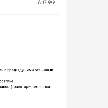
17
9
асен с предыдущими отзывами.
разгоне.
анос. (траектория меняется,