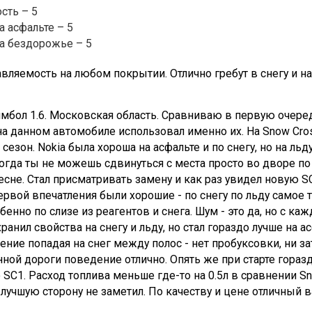
сть – 5
а асфальте – 5
а бездорожье – 5
вляемость на любом покрытии. Отлично гребут в снегу и на
мбол 1.6. Московская область. Сравниваю в первую очере
на данном автомобиле использовал именно их. На Snow Cross
 сезон. Nokia была хороша на асфальте и по снегу, но на ль
когда ты не можешь сдвинуться с места просто во дворе по
есне. Стал присматривать замену и как раз увидел новую S
ервой впечатления были хорошие - по снегу по льду самое 
бенно по слизе из реагентов и снега. Шум - это да, но с ка
хранил свойства на снегу и льду, но стал гораздо лучше на 
ение попадая на снег между полос - нет пробуксовки, ни за
ной дороги поведение отлично. Опять же при старте гора
 SC1. Расход топлива меньше где-то на 0.5л в сравнении Sn
лучшую сторону не заметил. По качеству и цене отличный в