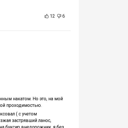
12
6
нным накатом. Но это, на мой
чной проходимостью.
уксовал ( с учетом
езжая застрявший ланос,
на буксир внедорожник, я без