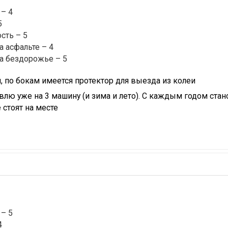
– 4
5
сть – 5
а асфальте – 4
а бездорожье – 5
, по бокам имеется протектор для выезда из колеи
влю уже на 3 машину (и зима и лето). С каждым годом стано
 стоят на месте
– 5
4