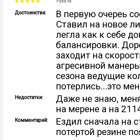
Руха М.
В первую очереь со
Достоинства:
Ставил на новое л
легла как к себе д
балансировки. Дор
заходит на скорост
агресивной манеры
сезона ведущие ко
потерлись...это ме
Даже не знаю, меня
Недостатки:
на мерене а на 2114
Ездил сначала на с
Комментарий:
потертой резине п