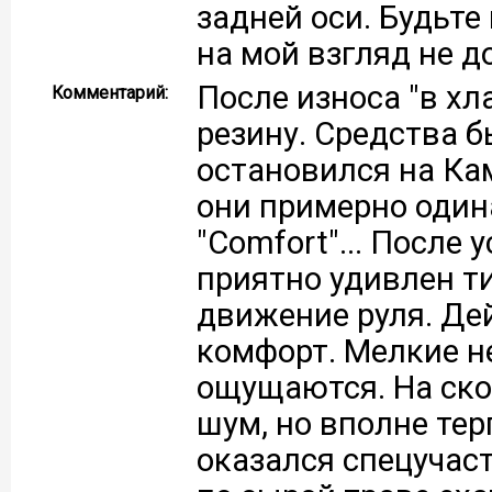
задней оси. Будьт
на мой взгляд не д
После износа "в хл
Комментарий:
резину. Средства б
остановился на Кам
они примерно один
"Comfort"... После
приятно удивлен т
движение руля. Де
комфорт. Мелкие н
ощущаются. На ско
шум, но вполне те
оказался спецучас