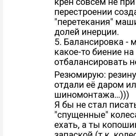
крен совсем не пр
перестроении созд
"перетекания" маш
долей инерции.
5. Балансировка - 
какое-то биение на
отбалансировать н
Резюмирую: резину 
отдали её даром ил
шиномонтажа…)))
Я бы не стал писат
"спущенные" колеса
ехать, а ты копош
запаской (т.к. коле