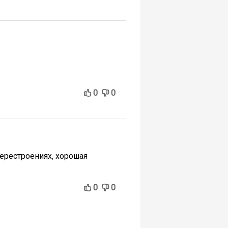
0
0
перестроениях, хорошая
0
0