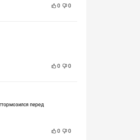
0
0
0
0
оттормозился перед
0
0