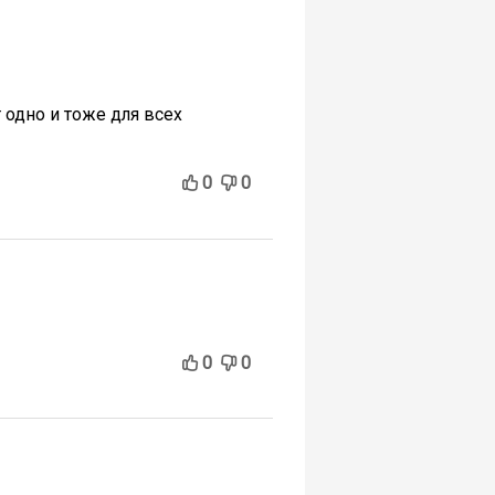
т одно и тоже для всех
0
0
0
0