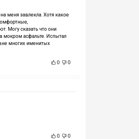
на меня завлекла. Хотя какое
комфортные,
т. Могу сказать что они
а мокром асфальте. Испытал
овне многих именитых
0
0
0
0