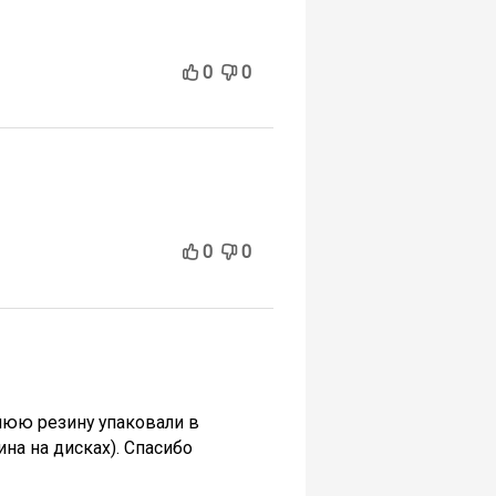
0
0
0
0
нюю резину упаковали в
на на дисках). Спасибо