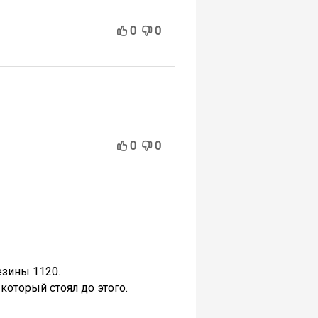
0
0
0
0
езины 1120.
который стоял до этого.