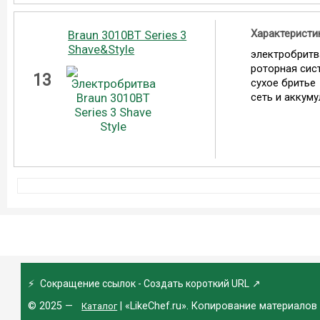
Характеристи
Braun 3010BT Series 3
Shave&Style
электробритв
роторная сис
13
сухое бритье
сеть и аккум
⚡
Сокращение ссылок - Создать короткий URL
↗
© 2025 —
| «LikeChef.ru». Копирование материалов
Каталог