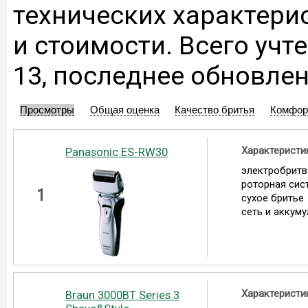
технических характери
и стоимости. Всего учт
13, последнее обновлен
Просмотры
Общая оценка
Качество бритья
Комфор
Характеристи
Panasonic ES-RW30
электробритв
роторная сис
1
сухое бритье
сеть и аккум
Характеристи
Braun 3000BT Series 3