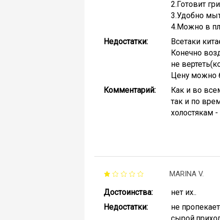
2.Готовит гри
3.Удобно мыт
4.Можно в пл
Недостатки:
Всетаки кита
Конечно возд
не вертеть(к
Цену можно б
Комментарий:
Как и во все
так и по вре
холостякам - 
MARINA V.
Достоинства:
нет их..
Недостатки:
не пропекает
сырой.приход