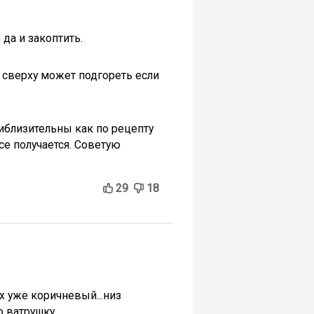
да и закоптить.
а сверху может подгореть если
риблизительны как по рецепту
се получается. Советую
29
18
х уже коричневый...низ
ю ватрушку