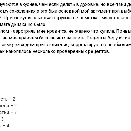
чаются вкуснее, чем если делать в духовке, но все-таки д
ому сожалению, а это был основной мой аргумент при выб
. Пресловутая ольховая стружка не помогла - мясо только 
мата дымка не было.
лом - аэрогриль мне нравится, не жалею что купила. Прив
огие мне нравятся больше чем на плите. Рецепты беру из ин
слежу за ходом приготовления, корректирую по необходим
Так накопилось несколько проверенных рецептов.
сть – 2
рева – 2
стки – 3
 3
 – 4