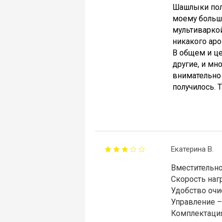
Шашлыки полу
моему больш
мультиваркой
никакого аро
В общем и це
другие, и мн
внимательно 
получилось. 
Екатерина В.
Вместительно
Скорость наг
Удобство очи
Управление –
Комплектация