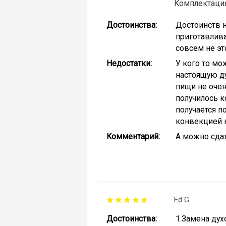
Комплектация
Достоинства:
Достоинств н
приготавлива
совсем не эт
Недостатки:
У кого то мо
настоящую ду
пищи не очен
получилось к
получается п
конвекцией 
Комментарий:
А можно сдат
Ed G.
Достоинства:
1.Замена дух