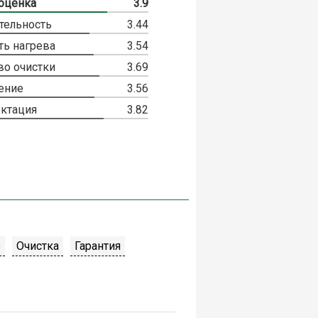
оценка
3.9
тельность
3.44
ть нагрева
3.54
во очистки
3.69
ение
3.56
ктация
3.82
е
Очистка
Гарантия