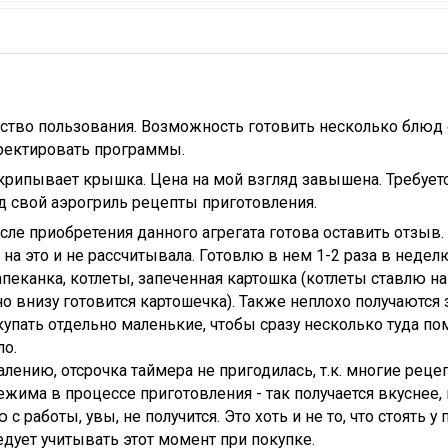
бство пользования. Возможность готовить несколько блю
ректировать программы.
рипывает крышка. Цена на мой взгляд завышена. Требуетс
д свой аэрогриль рецепты приготовления.
осле приобретения данного агрегата готова оставить отзыв.
я на это и не рассчитывала. Готовлю в нем 1-2 раза в недел
пеканка, котлеты, запеченная картошка (котлеты ставлю н
 внизу готовится картошечка). Также неплохо получаются 
упать отдельно маленькие, чтобы сразу несколько туда по
ло.
лению, отсрочка таймера не пригодилась, т.к. многие рец
жима в процессе приготовления - так получается вкуснее,
с работы, увы, не получится. Это хоть и не то, что стоять у
едует учитывать этот момент при покупке.