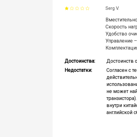
Serg V.
Вместительно
Скорость наг
Удобство очи
Управление –
Комплектация
Достоинства:
Достоинств о
Недостатки:
Согласен с т
действительн
использовани
не может най
транзистора)
внутри китай
английской с