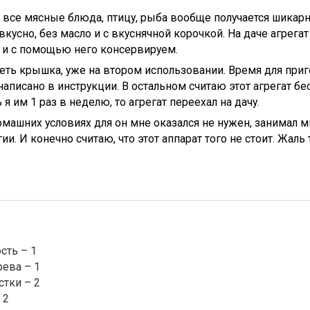
все мясные блюда, птицу, рыба вообще получается шикарно
вкусно, без масло и с вкуснячной корочкой. На даче агрега
 и с помощью него консервируем.
еть крышка, уже на втором использовании. Время для при
написано в инструкции. В остальном считаю этот агрегат бе
я им 1 раз в неделю, то агрегат переехал на дачу.
машних условиях для он мне оказался не нужен, занимал м
и. И конечно считаю, что этот аппарат того не стоит. Жаль т
сть – 1
рева – 1
стки – 2
 2