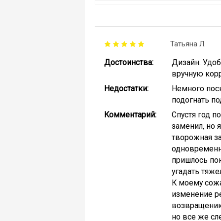
Татьяна Л.
Достоинства:
Дизайн. Удо
вручную кор
Недостатки:
Немного поск
подогнать по
Комментарий:
Спустя год п
заменил, но 
творожная за
одновременно
пришлось пок
угадать тяже
К моему сожа
изменение ре
возвращению 
но все же сл