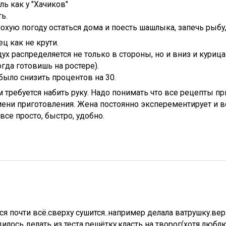
ль как у "Хачиков"
ь.
охую погоду остаться дома и поесть шашлыка, запечь рыбу, 
ец как не крути.
ух распределяется не только в стороны, но и вниз и куриц
огда готовишь на ростере).
ыло снизить процентов на 30.
м требуется набить руку. Надо понимать что все рецепты п
мени приготовления. Жена постоянно эксперементирует и в
все просто, быстро, удобно.
ся почти всё.сверху сушится..например делала ватрушку.вер
илось делать из теста решётку.класть на творог(хотя любл