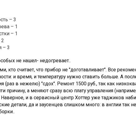
сть – 3
рева – 1
стки – 1
 2
 – 3
собых не нашел- недогревает..
еми, кто считает, что прибор не "доготавливает". Все реком
ости: и время, и температуру нужно ставить больше. А посл
я (раз в нежелю) "сдох". Ремонт 1500 руб., так как низк
ти причину, а меняют сразу всю плату управления (наприме
. Наверное, и в сервисный центр Хоттер уже таджиков набир
ские детали, да и заусенцев слишком много: в англии так не
борки..