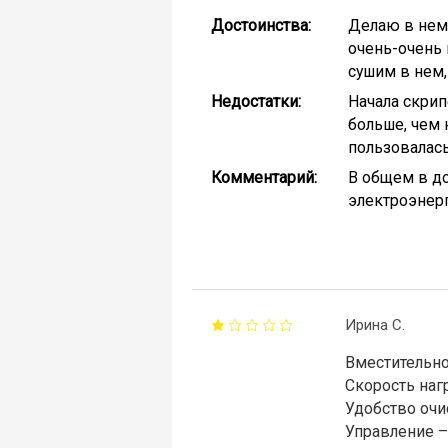
Достоинства:
Делаю в нем 
очень-очень 
сушим в нем,
Недостатки:
Начала скрип
больше, чем 
пользовалась 
Комментарий:
В общем в до
электроэнерги
Ирина С.
Вместительно
Скорость наг
Удобство очи
Управление –